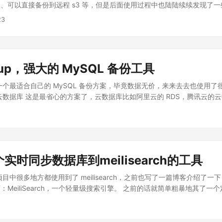
 -->|请求| C[源站] B2 -->|请求| C B3 -->|请求| C C -->|返回| B1 C -->
、可以直接备份到远程 s3 等，但是后面使用过程中也陆陆续续发现了一些
|缓存| A1 B2 -->|缓存| A2 B3 -->|缓存| A3 style C fill:#f9f,stroke:#333
了多个核来并行执行提升速度，所以每次执行备份的时候 CPU 只能在凌
23
1 fill:#bbf,stroke:#333,stroke-width:2px style A2 fill:#bbf,stroke:#3
丢失一天的数据。 无法增量备份 每次备份的时候都是全量备份，这样也
e A3 fill:#bbf,stroke:#333,stroke-width:2px Caddy 前置与自动 HTT
复数据慢 由于 mysqlshell 备份的数据是逻辑备份，所以恢复数据的
dy 作为前置，用于自动申请 HTTPS 证书，以及转发请求到源站或者缓存。这
可以忍受的话，这个问题是无法忍受的。比如在进行服务器迁移的时候，
请求，动态请求直接转发到源站，静态请求走缓存。Nginx 其实也可以，只
abackup 之前也曾调研过 xtrabackup，xtrabackup，强大的 MyS
证书比较麻烦。Caddy 的配置如下： ...
ckup，强大的 MySQL 备份工具
SQL 是使用的 PVC，所以无法直接使用 xtrabackup 来备份。后面实在忍受不了
研究了一下，最终找到了一个比较完美的解决方案。 打包一个基础镜像 Dock
一个最适合自己的 MySQL 备份方案，毕竟数据无价，来来去去也使用了
里面安装了 xtrabackup 和 rclone，rclone 是一个支持多种对象存储的
云数据库 这是最省心的方案了，云数据库比如阿里云的 RDS，腾讯云的
象存储等。然后启动的时候会执行 entrypoint.sh，这个脚本会启动一个 
用自己操心，但是这种方案的缺点也很明显，就是价格太贵了，对于个人
次 backup.sh，这个脚本会根据是否存在全量备份来执行全量备份或
置的云数据库比服务器要贵很多。 之前也用了腾讯云最低配置的云数据
FROM ubuntu RUN apt update && \ apt install -y wget cron
建 MySQL 主从 之前也尝试了在阿里云买了两台轻量服务器组了主从数
 unzip && \ wget https://repo.percona.com/apt/percona-release_late
但是实际用起来还是有一些问题。 阿里云轻量服务器的磁盘性能很低，
 dpkg -i percona-release_latest.$(lsb_release -sc)_all.deb && \ apt u
从并且搭配 proxysql 来做读写分离。 阿里云轻量服务器的磁盘太小，
enable-only tools release && \ apt update && \ apt install percona-
实时同步数据库到meilisearch的工具
用了，而升级更高配置的话成本又变高了。 使用廉价 VPS 加 mysqlp
na-release_latest.$(lsb_release -sc)_all.deb RUN curl https://rclone.or
 VPS 比起大厂的更便宜，而且性能更高，但是缺点就是没有大厂稳定，而
中很多地方都使用到了 meilisearch，之前也写了一篇博客介绍了一下 meil
p.sh /backup.sh COPY entrypoint.sh /entrypoint.sh RUN chmod +x
数据就很重要。 之前我使用的是 mysqlpump 加定时任务的方式，为
：MeiliSearch，一个轻量级搜索引擎。 之前的话就简单粗暴地其了一
rypoint.sh ENTRYPOINT ["/entrypoint.sh"] backup.sh 这个脚
ithub.com/long2ice/databack，将备份的数据上传到对象存储，但是
同步一次数据到 meilisearch，这样的话就会有一些问题： 数据不实
/backup 目录下，然后会将备份的数据同步到 s3 上。 ...
大了以后不论是备份或者上传到对象存储花费的时间都很长，更不用说恢
所以希望能有一个能实时增量同步数据库，类似 MySQL 的，到 meilisea
环境。 使用廉价 VPS 加 xtrabackup 这是我最终使用的方案，使用 xt
搜了一圈，发现没有什么好用的，于是打算自己写一个。 项目地址