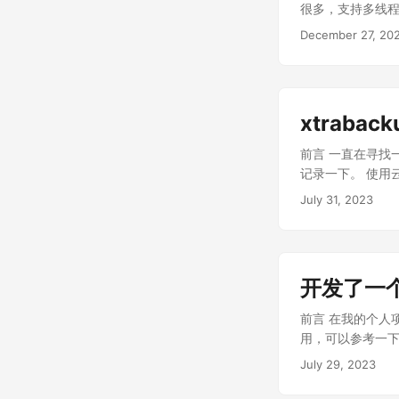
B3[VPS（JP）] B1
很多，支持多线程
>|返回| B3 B1 -->
用过高 由于开启
December 27, 20
width:4px style A
情况下可能会导致
width:2px styl
占用空间过大。 恢
都需要安装 Cad
外两个问题还是
区分动态请求和静态
会很长。 使用 xtr
动申请 HTTPS 
xtraba
于 k8s 下的 My
的问题，所以又重新
前言 一直在寻找
Dockerfile 
记录一下。 使用
备份的数据上传到对
份功能，完全不
July 31, 2023
务，每小时执行一
还是太高了，同配
备份的数据上传到对象存储。 
多，放弃了。 自
curl gnupg2 zstd
间，虽然很便宜，
-sc)_all.deb && \
库，所以我组了主
percona-release 
开发了一个
后，磁盘空间就不够
&& \ rm -rf perco
VPS 商家卖的
前言 在我的个人项目
bash COPY backu
险，所以定时备份
用，可以参考一下
chmod +x /ent
目 https://g
段时间就从数据库中
备份的数据会存放在 
July 29, 2023
题，就是数据量
同步，效率很低。 
完全没办法使用在生产
GitHub 上