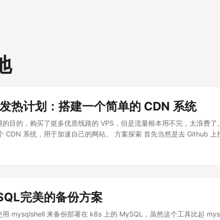
地
S 发热计划：搭建一个简单的 CDN 系统
网的目的，购买了挺多优质线路的 VPS，但是流量根本用不完，太浪费了
一个 CDN 系统，用于加速自己的网站。 方案探索 首先当然是去 Github
成的解决方案。但是找了一圈，发现这种项目挺少的，倒是找到 GoEdge
下文档，感觉挺复杂的。于是打算自己基于一些现成的组件来手撸一个简易
设想中的架构是这样的： 首先这些优质线路的 VPS 作为流量入口，通过 GE
最近的 VPS。 VPS 如果有缓存，直接返回缓存内容，如果没有缓存，
并缓存到本地。 为了区分动态请求和静态请求，需要单独配置 CDN 域
ySQL完美的备份方案
走缓存。 下面是整个系统的架构图： flowchart LR A1[用户（CN）] --
A2[用户（US）] -->|GEO DNS| B2[VPS（US）] A3[用户（JP）] -->|GE
 mysqlshell 来备份部署在 k8s 上的 MySQL，虽然这个工具比起 mys