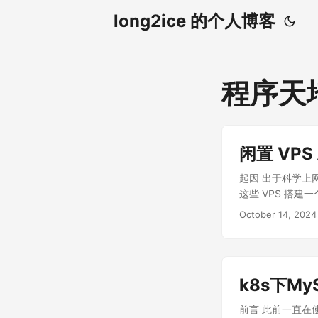
long2ice 的个人博客
程序天
闲置 VP
起因 出于科学上
这些 VPS 搭建
目，看看有没有现
October 14, 2024
案的，但是看了一
统。 架构设计 我
将用户请求分发到
然后返回给用户，
k8s下M
转发到源站，静态请求
B1[VPS（CN）] 
前言 此前一直在使用