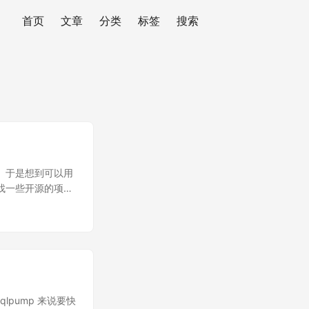
首页
文章
分类
标签
搜索
。于是想到可以用
 上找一些开源的项
 这种整套解决方
版的 CDN 系
O DNS 解析，
请求源站获取内容，
名，动态请求直接
>|GEO DNS|
O DNS|
qlpump 来说要快