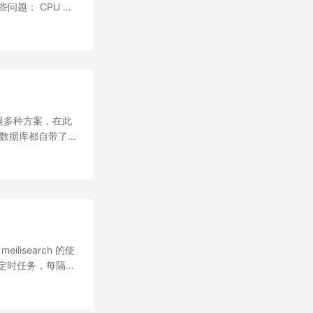
|返回| B2 C --
问题： CPU 占
,stroke-
晨时间，这样极端
33,stroke-
会导致备份的数据
PS 首先每个 VPS 上
时候会很慢。如果另
里 Caddy 会
系统恢复的时间就
是 Nginx 自
QL 备份工具，但是由
 mysqlshell
erfile 这个
很多种方案，在此
命令行工具，可以用来将
云数据库都自带了备
cron 定时任
开发者来说，成本
者增量备份，然后将
库，一个月要一百
 lsb-release
据库，也用了一段时
st.$(lsb_release
不适合搭建数据
pdate && \
后面数据量多了之
xtrabackup-80 -y
ump 有很多小的
g/install.sh |
且有丢失数据的风
isearch 的使
 /backup.sh &&
此我还专门写了个项
个定时任务，每隔一
本执行了实际的备份操作，
后面发现这个方案也有问
时。 每次都是全量
复数据的时间了，
rch 的工具。在
rabackup 备份