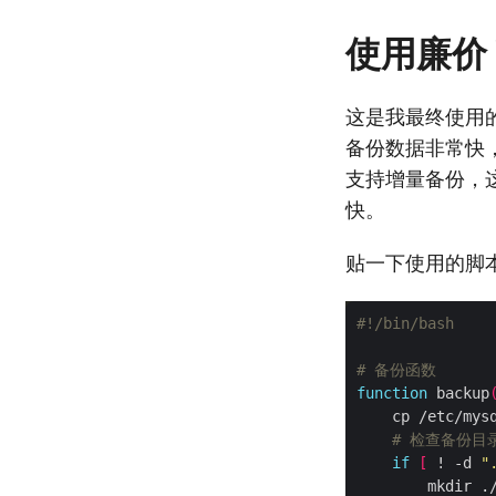
使用廉价 V
这是我最终使用的方
备份数据非常快
支持增量备份，
快。
贴一下使用的脚
# 备份函数
function
 backup
# 检查备份目
if
[
 ! -d 
"