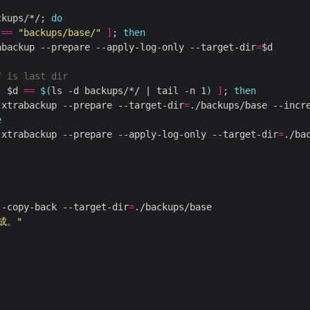
ckups/*/; 
do
 
==
"backups/base/"
]
; 
then
abackup --prepare --apply-log-only --target-dir
=
f is last dir
[
 $d 
==
$(
ls -d backups/*/ | tail -n 1
)
]
; 
then
 xtrabackup --prepare --target-dir
=
./backups/base --incr
e
 xtrabackup --prepare --apply-log-only --target-dir
=
./ba
--copy-back --target-dir
=
成。"