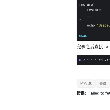
restore
)
*
)
    echo 
"Usage
esac
完事之后直接 cr
0
2
 * * * cd /r
MySQL
备份