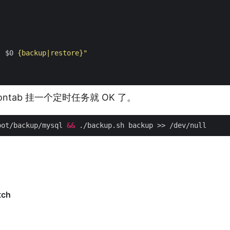
: 
$0
 {backup|restore}"
ontab 挂一个定时任务就 OK 了。
oot/backup/mysql 
&&