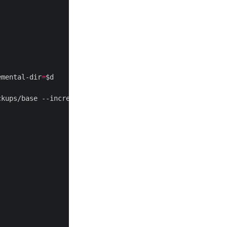
emental-dir
=
ckups/base --incremental-dir
=