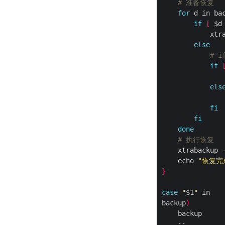
# 准备恢复
for
 d in ba
if
[
 $d
            xtr
else
# i
if
               
els
               
fi
fi
done
# 执行恢复
    xtrabackup 
    echo 
"恢复完
}
case
"
$1
"
backup
)