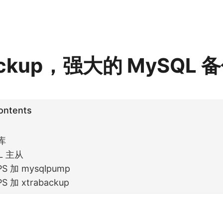
backup，强大的 MySQL
Contents
库
L 主从
 加 mysqlpump
 加 xtrabackup