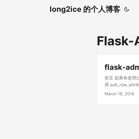
long2ice 的个人博客
Flask-
flask-
前言 如果有使用过d
用 suit_ro
况下很有用，比
March 18, 2019
为 bootstrap
加一目了然。代码类似于下面这
success', }.g
色。 关于 flask
要像 django-su
基本的请求响应处理