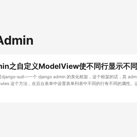
Admin
admin之自定义ModelView使不同行显示不
jango-suit—一个 django admin 的美化框架，这个框架的话，其 ad
w_attributes 这个方法，在后台表单中设置表单列表中不同的行有不同的属
如说订单列表可以根据不同的订单状态在表单中呈现不同的样式，比如支
 的 table-success，支付失败的可以设置为 table-danger，这样在查
样： def suit_row_attributes(self, obj->Order, request): css 
et(obj.status) if css: return {'class': css} 这样在订单状态为 2 
-admin 由于最近在使用 flask 这个框架，对应的 admin 管理使用的是flas
it 这样设置 row attributes。 关于 django 和 flask，flask 是一
等功能，并且可以很快的搭建一个 rest api 服务，但是如果需要其他的