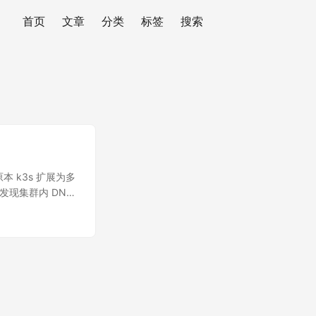
首页
文章
分类
标签
搜索
 k3s 扩展为多
署好后，发现集群内 DNS
请求超时。 一开
旧存在。 又怀疑是
 Tailscale VPN
解析很快，然后突然变
这个配置的默认值也很
上的 pod 在