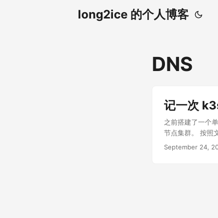
long2ice 的个人博客
DNS
记一次 k3
之前搭建了一个单
节点集群。 按照文档 ht
域名解析有一个奇
September 24, 2
始是以为 core
不是 Embedded k
provider (
慢一次，经过跟 c
/proc/sys/n
大，不会有这个问