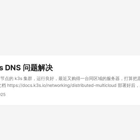
s DNS 问题解决
节点的 k3s 集群，运行良好，最近又购得一台同区域的服务器，打算把原本
tps://docs.k3s.io/networking/distributed-multicloud 部
怪的现象。 pod 内时不时会报错 dns 解析失败，导致各种内部或者外部
025
dns 压力太大，扩展成多个副本，并且加上了 localdns 缓存，但是问题依
3s multicloud solution 的问题，考虑换成另一种方案 Integration with the
experimental)？ 后面在 debug 的过程中发现问题出现的很有规律，几次
hatgpt 的交流，最后终于定位到问题，原来是由于
et/netfilter/nf_conntrack_max 满了。因为之前的机器配置很高，所以
题，但是新的机器配置比较低，所以这个配置的默认值比较小，导致这个机器